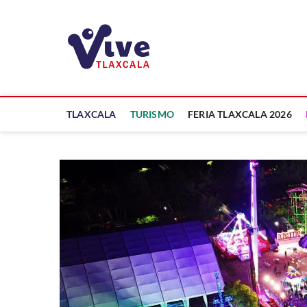
Saltar
al
ViveTlaxcala
contenido
A LA VISTA DE TODOS
TLAXCALA
TURISMO
FERIA TLAXCALA 2026