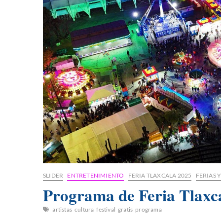
SLIDER
ENTRETENIMIENTO
FERIA TLAXCALA 2025
FERIAS 
Programa de Feria Tlaxc
artistas
cultura
festival
gratis
programa