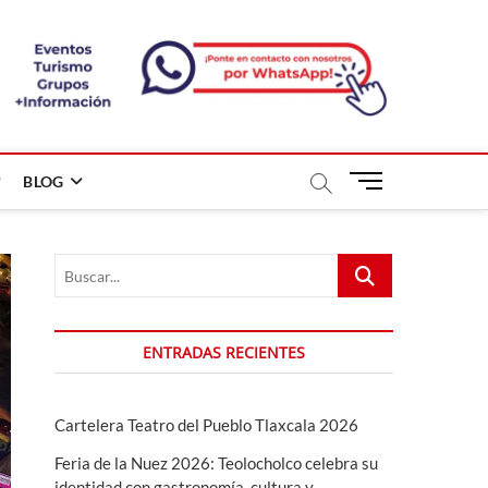
B
BLOG
o
t
ó
Buscar...
n
d
e
m
ENTRADAS RECIENTES
e
n
ú
Cartelera Teatro del Pueblo Tlaxcala 2026
Feria de la Nuez 2026: Teolocholco celebra su
identidad con gastronomía, cultura y