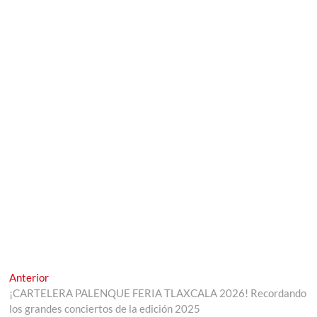
Navegación
Entrada
Anterior
anterior:
¡CARTELERA PALENQUE FERIA TLAXCALA 2026! Recordando
de
los grandes conciertos de la edición 2025