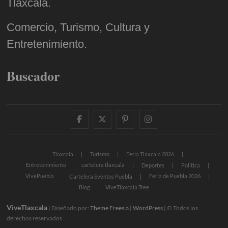
Tlaxcala.
Comercio, Turismo, Cultura y
Entretenimiento.
Buscador
facebook
twitter
pinterest
instagram
Tlaxcala
Turismo
Feria Tlaxcala 2026
Entretenimiento
cartelera tlaxcala
Deportes
Política
VivePuebla
Feria de Puebla 2026
Cartelera Eventos Puebla
Blog
ViveTlaxcala Tree
ViveTlaxcala
| Diseñado por:
Theme Freesia
|
WordPress
| © Todos los
derechos reservados