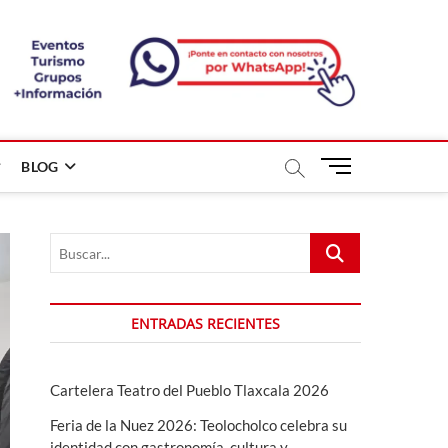
B
BLOG
o
t
ó
Buscar...
n
d
e
m
ENTRADAS RECIENTES
e
n
ú
Cartelera Teatro del Pueblo Tlaxcala 2026
Feria de la Nuez 2026: Teolocholco celebra su
identidad con gastronomía, cultura y