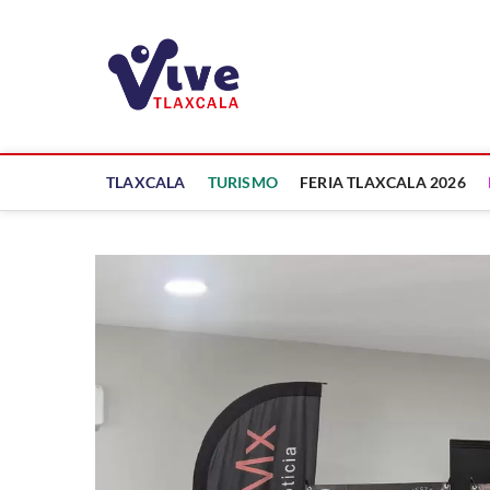
Saltar
al
ViveTlaxcala
contenido
A LA VISTA DE TODOS
TLAXCALA
TURISMO
FERIA TLAXCALA 2026