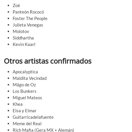
Zoé
Panteón Rococó
Foster The People
Julieta Venegas
Molotov
Siddhartha
Kevin Kaarl
Otros artistas confirmados
Apocalyptica
Maldita Vecindad
Mägo de Oz
Los Bunkers
Miguel Mateos
Khea
Elsa y Elmar
Guitarricadelafuente
Meme del Real
Rich Mafia (Gera MX + Alemán)