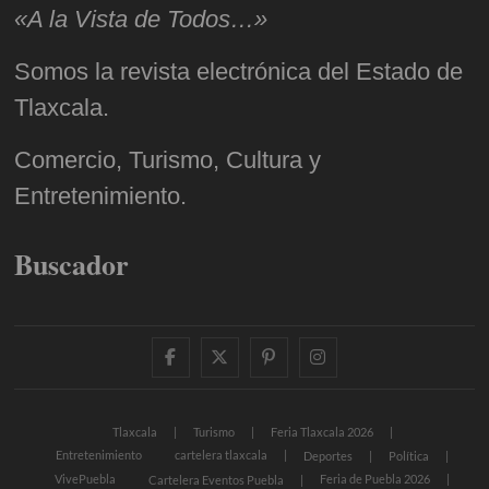
«A la Vista de Todos…»
Somos la revista electrónica del Estado de
Tlaxcala.
Comercio, Turismo, Cultura y
Entretenimiento.
Buscador
facebook
twitter
pinterest
instagram
Tlaxcala
Turismo
Feria Tlaxcala 2026
Entretenimiento
cartelera tlaxcala
Deportes
Política
VivePuebla
Feria de Puebla 2026
Cartelera Eventos Puebla