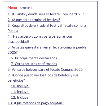
Menu
Ocultar
1.
¿Cuándo y donde sera el Tecate Comuna 2025?
2.
¿A qué hora termina el festival?
3.
Requisitos de entrada al Festival Tecate comuna
Puebla
4.
¿Hay acceso y zonas para personas con
discapacidad?
5.
Artistas que estarán en el Tecate comuna puebla
2025?
6.
Principalmente destacados
7.
Otros artistas confirmados
8.
Venta de boletos para el Tecate Comuna 2025
9.
¿Dónde puedo ver los tipos de boletos y sus
beneficios?
10.
Incluye:
11.
Incluye:
12.
Incluye:
13.
¿Qué métodos de pago aceptan?