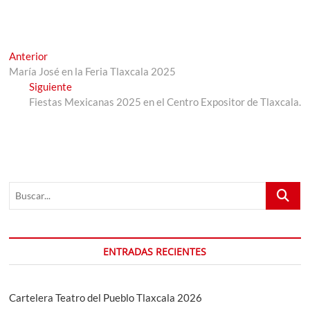
Navegación
Entrada
Anterior
anterior:
María José en la Feria Tlaxcala 2025
de
Entrada
Siguiente
entradas
siguiente:
Fiestas Mexicanas 2025 en el Centro Expositor de Tlaxcala.
Buscar...
ENTRADAS RECIENTES
Cartelera Teatro del Pueblo Tlaxcala 2026