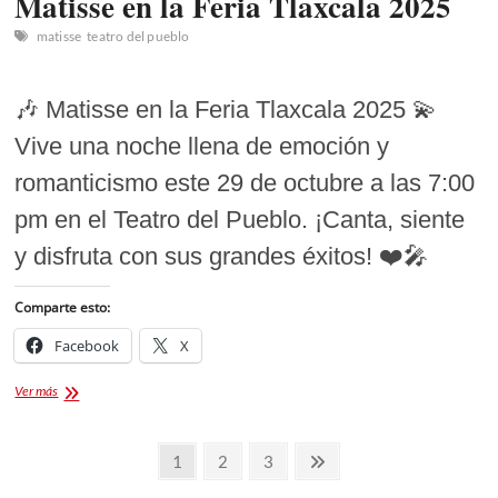
Matisse en la Feria Tlaxcala 2025
matisse
teatro del pueblo
🎶 Matisse en la Feria Tlaxcala 2025 💫
Vive una noche llena de emoción y
romanticismo este 29 de octubre a las 7:00
pm en el Teatro del Pueblo. ¡Canta, siente
y disfruta con sus grandes éxitos! ❤️🎤
Comparte esto:
Facebook
X
Matisse
Ver más
en
la
Paginación
Feria
Página
Página
Página
Página
1
2
3
Tlaxcala
de
siguiente
2025