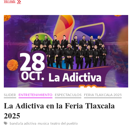
Pepe
Ver más
Aguilar
en
la
Feria
Tlaxcala
2025
SLIDER
ENTRETENIMIENTO
ESPECTACULOS
FERIA TLAXCALA 2025
La Adictiva en la Feria Tlaxcala
2025
banda la adictiva
musica
teatro del pueblo