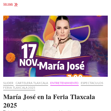
2do
Ver más
Concurso
Musical
Tlaxcala
Rockea
2025
SLIDER
CARTELERA TLAXCALA
ENTRETENIMIENTO
ESPECTACULOS
FERIA TLAXCALA 2025
María José en la Feria Tlaxcala
2025