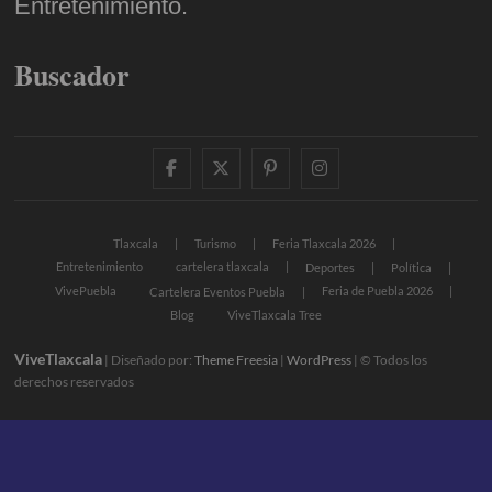
Entretenimiento.
Buscador
facebook
twitter
pinterest
instagram
Tlaxcala
Turismo
Feria Tlaxcala 2026
Entretenimiento
cartelera tlaxcala
Deportes
Política
VivePuebla
Feria de Puebla 2026
Cartelera Eventos Puebla
Blog
ViveTlaxcala Tree
ViveTlaxcala
| Diseñado por:
Theme Freesia
|
WordPress
| © Todos los
derechos reservados