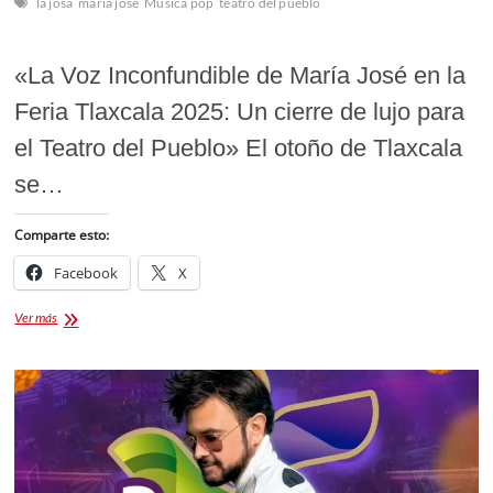
la josa
maria jose
Musica pop
teatro del pueblo
«La Voz Inconfundible de María José en la
Feria Tlaxcala 2025: Un cierre de lujo para
el Teatro del Pueblo» El otoño de Tlaxcala
se…
Comparte esto:
Facebook
X
María
Ver más
José
en
la
Feria
Tlaxcala
2025