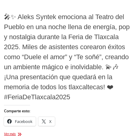
🎤✨ Aleks Syntek emociona al Teatro del
Pueblo en una noche llena de energía, pop
y nostalgia durante la Feria de Tlaxcala
2025. Miles de asistentes corearon éxitos
como “Duele el amor” y “Te soñé”, creando
un ambiente mágico e inolvidable. 💫🎶
¡Una presentación que quedará en la
memoria de todos los tlaxcaltecas! ❤️
#FeriaDeTlaxcala2025
Comparte esto:
Facebook
X
Aleks
Ver más