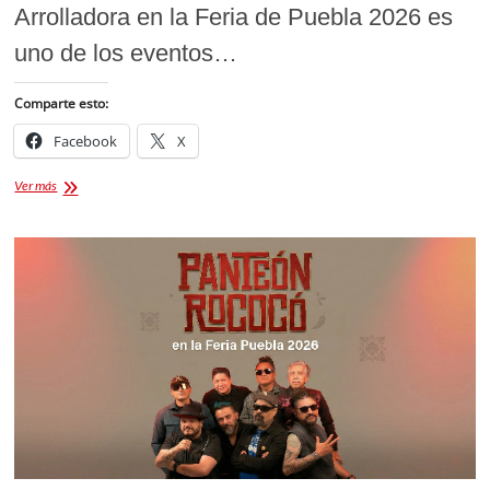
Arrolladora en la Feria de Puebla 2026 es
uno de los eventos…
Comparte esto:
Facebook
X
¡Imperdible!
Ver más
La
Arrolladora
en
la
Feria
de
Puebla
2026:
Guia
Completa