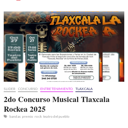
Syntek
emociona
al
Teatro
del
Pueblo
SLIDER
CONCURSO
ENTRETENIMIENTO
TLAXCALA
2do Concurso Musical Tlaxcala
Rockea 2025
bandas
premio
rock
teatro del pueblo