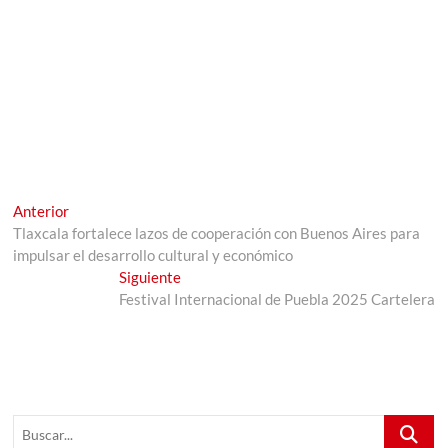
Navegación
Entrada
Anterior
anterior:
Tlaxcala fortalece lazos de cooperación con Buenos Aires para
de
impulsar el desarrollo cultural y económico
entradas
Entrada
Siguiente
siguiente:
Festival Internacional de Puebla 2025 Cartelera
Buscar...