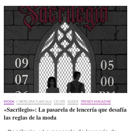
MODA
CARTELERA TLAXCALA
CECATI
SLIDER
TRENDY MAGAZINE
«Sacrilegio»: La pasarela de lencería que desafía
las reglas de la moda