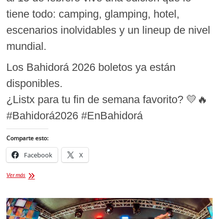
tiene todo: camping, glamping, hotel,
escenarios inolvidables y un lineup de nivel
mundial.
Los Bahidorá 2026 boletos ya están
disponibles.
¿Listx para tu fin de semana favorito? 💛🔥
#Bahidorá2026 #EnBahidorá
Comparte esto:
Facebook
X
Bahidorá
Ver más
2026
boletos:
Naturaleza,
música
y