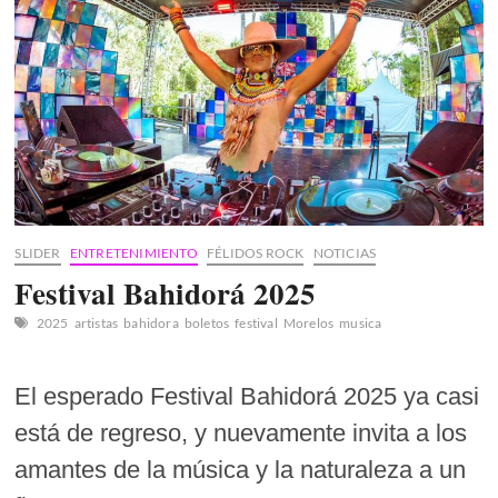
un
hospedaje
inmersivo
SLIDER
ENTRETENIMIENTO
FÉLIDOS ROCK
NOTICIAS
Festival Bahidorá 2025
2025
artistas
bahidora
boletos
festival
Morelos
musica
El esperado Festival Bahidorá 2025 ya casi
está de regreso, y nuevamente invita a los
amantes de la música y la naturaleza a un