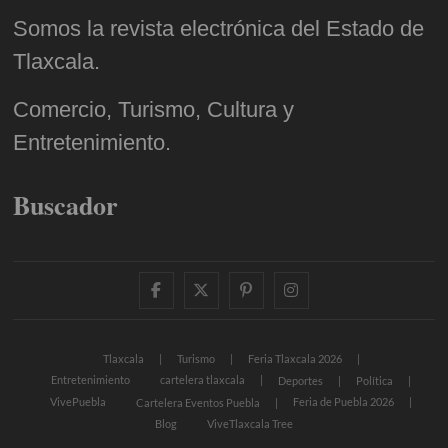
Somos la revista electrónica del Estado de
Tlaxcala.
Comercio, Turismo, Cultura y
Entretenimiento.
Buscador
facebook
twitter
pinterest
instagram
Tlaxcala
Turismo
Feria Tlaxcala 2026
Entretenimiento
cartelera tlaxcala
Deportes
Política
VivePuebla
Feria de Puebla 2026
Cartelera Eventos Puebla
Blog
ViveTlaxcala Tree