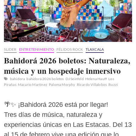
SLIDER
ENTRETENIMIENTO
FÉLIDOS ROCK
TLAXCALA
Bahidorá 2026 boletos: Naturaleza,
música y un hospedaje inmersivo
bahidora
bahidorá 2026 boletos
DJ Seinfeld
Helena Hauff
Los
Pirañas
Macario Martínez
Paloma Morphy
Ricardo Villalobos
Ruzzi
🌴✨ ¡Bahidorá 2026 está por llegar!
Tres días de música, naturaleza y
experiencias únicas en Las Estacas. Del 13
al 15 de febrero vive una edición que lo