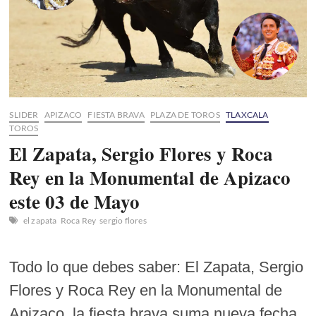
SLIDER
APIZACO
FIESTA BRAVA
PLAZA DE TOROS
TLAXCALA
TOROS
El Zapata, Sergio Flores y Roca
Rey en la Monumental de Apizaco
este 03 de Mayo
el zapata
Roca Rey
sergio flores
Todo lo que debes saber: El Zapata, Sergio
Flores y Roca Rey en la Monumental de
Apizaco, la fiesta brava suma nueva fecha.