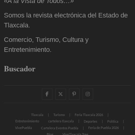
«A la Vista de Todos…»
Somos la revista electrónica del Estado de
Tlaxcala.
Comercio, Turismo, Cultura y
Entretenimiento.
Buscador
facebook
twitter
pinterest
instagram
Tlaxcala
Turismo
Feria Tlaxcala 2026
Entretenimiento
cartelera tlaxcala
Deportes
Política
VivePuebla
Feria de Puebla 2026
Cartelera Eventos Puebla
Blog
ViveTlaxcala Tree