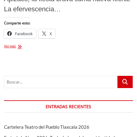
La efervescencia…
Comparte esto:
Facebook
X
El
Ver más
Zapata,
Sergio
Flores
y
Roca
Buscar...
Rey
en
la
Monumental
de
ENTRADAS RECIENTES
Apizaco
este
03
de
Cartelera Teatro del Pueblo Tlaxcala 2026
Mayo