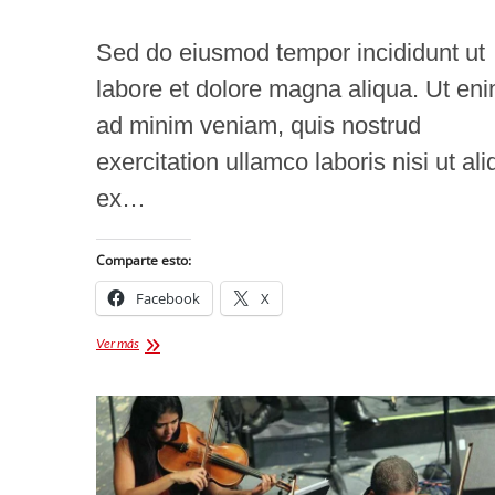
Sed do eiusmod tempor incididunt ut
labore et dolore magna aliqua. Ut en
ad minim veniam, quis nostrud
exercitation ullamco laboris nisi ut ali
ex…
Comparte esto:
Facebook
X
The
Ver más
office
where
only
women
are
allowed
to