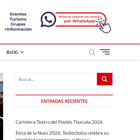
B
BLOG
o
t
ó
Buscar...
n
d
e
m
ENTRADAS RECIENTES
e
n
ú
Cartelera Teatro del Pueblo Tlaxcala 2026
Feria de la Nuez 2026: Teolocholco celebra su
identidad con gastronomía, cultura y