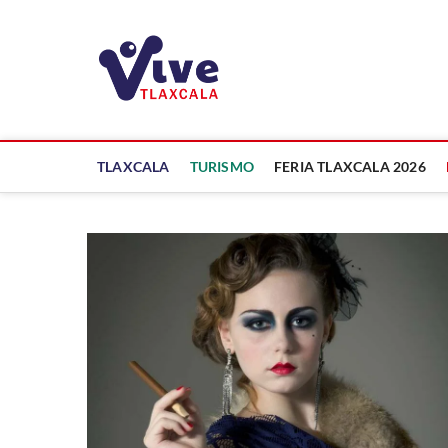
Saltar
al
ViveTlaxcala
contenido
A LA VISTA DE TODOS
TLAXCALA
TURISMO
FERIA TLAXCALA 2026