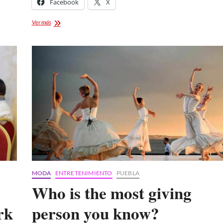
Facebook
X
How
Ver más
you
can
be
a
hero
and
change
your
own
community
MODA
ENTRETENIMIENTO
PUEBLA
Who is the most giving
rk
person you know?