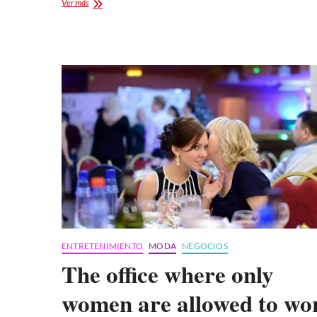
The
Ver más
13
Best
Fashion
Instagrams
of
the
Week
ENTRETENIMIENTO
MODA
NEGOCIOS
The office where only
women are allowed to wo