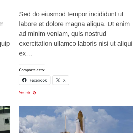
Sed do eiusmod tempor incididunt ut
im
labore et dolore magna aliqua. Ut enim
ad minim veniam, quis nostrud
quip
exercitation ullamco laboris nisi ut aliqu
ex…
Comparte esto:
Facebook
X
Who
Ver más
is
the
most
giving
person
you
know?