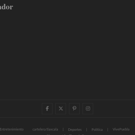
ador
facebook
twitter
pinterest
instagram
Entretenimiento
cartelera tlaxcala
VivePuebla
Deportes
Política