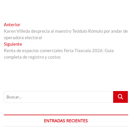
Navegación
Entrada
Anterior
anterior:
Karen Villeda desprecia al maestro Teódulo Rómulo por andar de
de
operadora electoral
entradas
Entrada
Siguiente
siguiente:
Renta de espacios comerciales Feria Tlaxcala 2026: Guía
completa de registro y costos
Buscar...
ENTRADAS RECIENTES