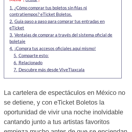
1.
¿Cómo comprar tus boletos sin filas ni
contratiempos? eTicket Boletos.
2.
Guía paso a paso para comprar tus entradas en
eTicket
3.
Ventajas de comprar a través del sistema oficial de
boletaje
4.
¡Compra tus accesos oficiales aquí mismo!
5.
Comparte esto:
6.
Relacionado
7.
Descubre más desde ViveTlaxcala
La cartelera de espectáculos en México no
se detiene, y con eTicket Boletos la
oportunidad de vivir una noche inolvidable
cantando junto a tus artistas favoritos
empieza mucho antes de que se enciendan