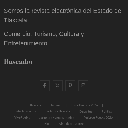
Somos la revista electrónica del Estado de
Tlaxcala.
Comercio, Turismo, Cultura y
Entretenimiento.
Buscador
facebook
twitter
pinterest
instagram
Tlaxcala
Turismo
Feria Tlaxcala 2026
Entretenimiento
cartelera tlaxcala
Deportes
Política
VivePuebla
Feria de Puebla 2026
Cartelera Eventos Puebla
Blog
ViveTlaxcala Tree