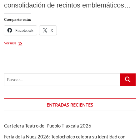
consolidación de recintos emblemáticos…
Comparte esto:
Facebook
X
Michael
Ver más
Is
Back
de
Estefan
Jackson
Buscar...
en
Tlaxcala:
Precios
de
boletos
ENTRADAS RECIENTES
y
fecha
del
show
Cartelera Teatro del Pueblo Tlaxcala 2026
Feria de la Nuez 2026: Teolocholco celebra su identidad con