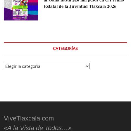
Estatal de la Juventud Tlaxcala 2026
CATEGORÍAS
Categorías
ViveTlaxcala.com
«A la Vista de Todos…»