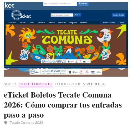
en
Cholula,
Puebla:
Fechas,
precios
de
boletos
y
posible
cartelera
SLIDER
ENTRETENIMIENTO
FÉLIDOS ROCK
VIVEPUEBLA
eTicket Boletos Tecate Comuna
2026: Cómo comprar tus entradas
paso a paso
Tecate Comuna 2026