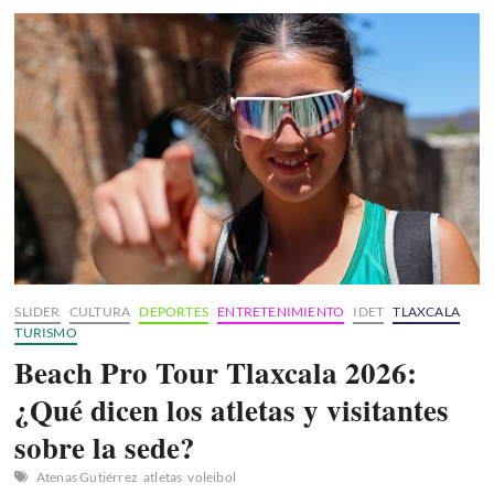
Santa
Izúcar
de
Matamoros
2026:
Artistas
y
fechas
confirmadas
SLIDER
CULTURA
DEPORTES
ENTRETENIMIENTO
IDET
TLAXCALA
TURISMO
Beach Pro Tour Tlaxcala 2026:
¿Qué dicen los atletas y visitantes
sobre la sede?
Atenas Gutiérrez
atletas
voleibol