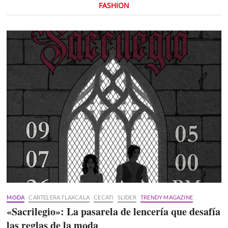
FASHION
MODA
CARTELERA TLAXCALA
CECATI
SLIDER
TRENDY MAGAZINE
«Sacrilegio»: La pasarela de lencería que desafía
las reglas de la moda