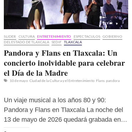
paso
SLIDER
CULTURA
ENTRETENIMIENTO
ESPECTACULOS
GOBIERNO
DEL ESTADO DE TLAXCALA
SEDIF
TLAXCALA
Pandora y Flans en Tlaxcala: Un
concierto inolvidable para celebrar
el Día de la Madre
10 de mayo
Ciudad de la Cultura y el Entretenimiento
Flans
pandora
Un viaje musical a los años 80 y 90:
Pandora y Flans en Tlaxcala La noche del
13 de mayo de 2026 quedará grabada en…