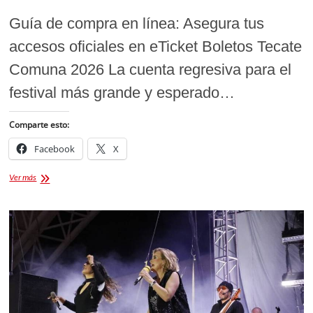
Guía de compra en línea: Asegura tus
accesos oficiales en eTicket Boletos Tecate
Comuna 2026 La cuenta regresiva para el
festival más grande y esperado…
Comparte esto:
Facebook
X
eTicket
Ver más
Boletos
Tecate
Comuna
2026:
Cómo
comprar
tus
entradas
paso
a