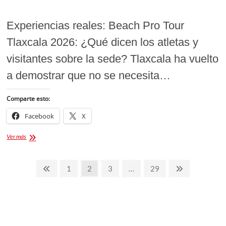
Experiencias reales: Beach Pro Tour
Tlaxcala 2026: ¿Qué dicen los atletas y
visitantes sobre la sede? Tlaxcala ha vuelto
a demostrar que no se necesita…
Comparte esto:
Facebook
X
Beach
Ver más
Pro
Tour
Paginación
Tlaxcala
Página
Página
Página
Página
Página
Página
1
2
3
…
29
2026:
de
anterior
siguiente
¿Qué
dicen
entradas
los
atletas
y