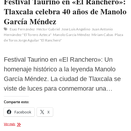
Festival Taurino en «El Ranchero»:
Tlaxcala celebra 40 años de Manolo
García Méndez
Esaú Fernández
Héctor Gabriel
Jose Luis Angelino
Juan Antonio
Hernández "El Torero Azteca"
Manolo García Méndez
Miriam Cabas
Plaza
de Toros Jorge Aguilar "El Ranchero"
Festival Taurino en «El Ranchero»: Un
homenaje histórico a la leyenda Manolo
García Méndez. La ciudad de Tlaxcala se
viste de luces para conmemorar una…
Comparte esto:
Facebook
X
Festival
Ver más
Taurino