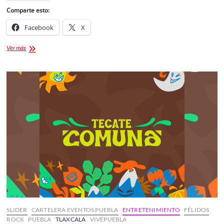
Comparte esto:
Facebook
X
La
Ver más
Gusana
Ciega
en
Tlaxcala
2026:
Fecha,
sede
y
boletos
de
la
gira
Claroscuro
SLIDER
CARTELERA EVENTOS PUEBLA
ENTRETENIMIENTO
FÉLIDOS
ROCK
PUEBLA
TLAXCALA
VIVEPUEBLA