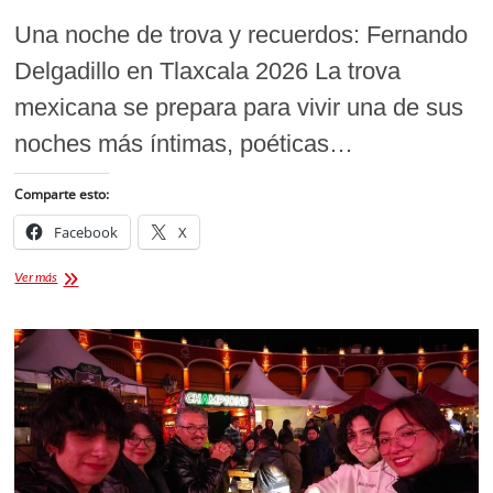
Una noche de trova y recuerdos: Fernando
Delgadillo en Tlaxcala 2026 La trova
mexicana se prepara para vivir una de sus
noches más íntimas, poéticas…
Comparte esto:
Facebook
X
Fernando
Ver más
Delgadillo
en
Tlaxcala
2026:
Concierto
de
la
gira
“El
Caminante”