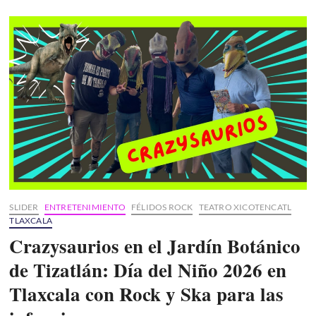
en
«El
Ranchero»:
Tlaxcala
celebra
40
años
de
Manolo
García
Méndez
SLIDER
ENTRETENIMIENTO
FÉLIDOS ROCK
TEATRO XICOTENCATL
TLAXCALA
Crazysaurios en el Jardín Botánico
de Tizatlán: Día del Niño 2026 en
Tlaxcala con Rock y Ska para las