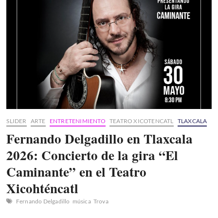
del
Niño
2026
en
Tlaxcala
con
Rock
y
Ska
para
las
infancias
SLIDER
ARTE
ENTRETENIMIENTO
TEATRO XICOTENCATL
TLAXCALA
Fernando Delgadillo en Tlaxcala
2026: Concierto de la gira “El
Caminante” en el Teatro
Xicohténcatl
Fernando Delgadillo
música
Trova