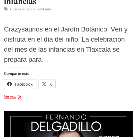
infancias
Crazysaurios
dia del niño
Crazysaurios en el Jardín Botánico: Ven y
disfruta en el día del niño. La celebración
del mes de las infancias en Tlaxcala se
prepara para…
Comparte esto:
Facebook
X
Crazysaurios
Ver más
en
el
Jardín
Botánico
de
Tizatlán:
Día