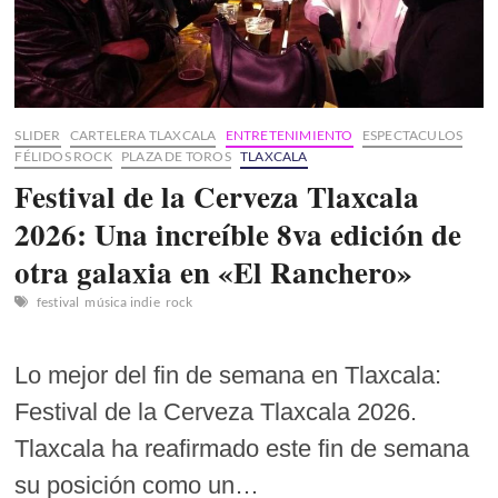
en
el
Teatro
Xicohténcatl
SLIDER
CARTELERA TLAXCALA
ENTRETENIMIENTO
ESPECTACULOS
FÉLIDOS ROCK
PLAZA DE TOROS
TLAXCALA
Festival de la Cerveza Tlaxcala
2026: Una increíble 8va edición de
otra galaxia en «El Ranchero»
festival
música indie
rock
Lo mejor del fin de semana en Tlaxcala:
Festival de la Cerveza Tlaxcala 2026.
Tlaxcala ha reafirmado este fin de semana
su posición como un…