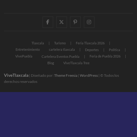
facebook
twitter
pinterest
instagram
Tlaxcala
Turismo
Feria Tlaxcala 2026
Entretenimiento
cartelera tlaxcala
Deportes
Política
VivePuebla
Feria de Puebla 2026
Cartelera Eventos Puebla
Blog
ViveTlaxcala Tree
ViveTlaxcala
| Diseñado por:
Theme Freesia
|
WordPress
| © Todos los
derechos reservados