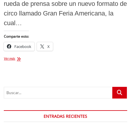
rueda de prensa sobre un nuevo formato de
circo llamado Gran Feria Americana, la
cual…
Comparte esto:
Facebook
X
Gran
Ver más
Feria
Americana
y
circo
Atayde
Buscar...
en
Puebla
ENTRADAS RECIENTES