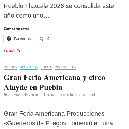
Pueblo Tlaxcala 2026 se consolida este
año como uno…
Comparte esto:
Facebook
X
Cartelera
Ver más
Teatro
del
Pueblo
PUEBLA
NEGOCIOS
SLIDER
VIVEPUEBLA
Tlaxcala
Gran Feria Americana y circo
2026
Atayde en Puebla
atayde
bely y beto
feria
frozen
mario bros
paw patrol
Gran Feria Americana Producciones
«Guerreros de Fuego» comentó en una