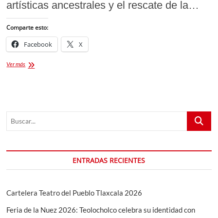
artísticas ancestrales y el rescate de la…
Comparte esto:
Facebook
X
Encuentro
Ver más
de
Huéhuetl
y
Teponaxtli
2026
Buscar...
en
San
Ambrosio
Texantla:
Fecha
ENTRADAS RECIENTES
y
detalles
Cartelera Teatro del Pueblo Tlaxcala 2026
Feria de la Nuez 2026: Teolocholco celebra su identidad con