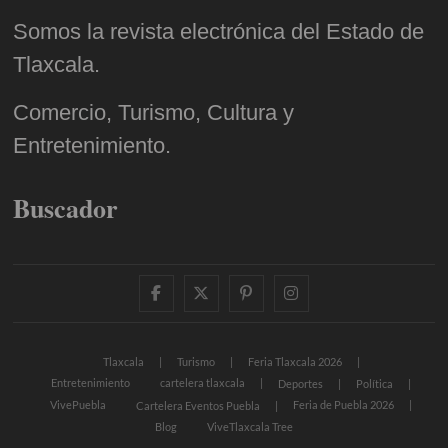
Somos la revista electrónica del Estado de
Tlaxcala.
Comercio, Turismo, Cultura y
Entretenimiento.
Buscador
facebook
twitter
pinterest
instagram
Tlaxcala
Turismo
Feria Tlaxcala 2026
Entretenimiento
cartelera tlaxcala
Deportes
Política
VivePuebla
Feria de Puebla 2026
Cartelera Eventos Puebla
Blog
ViveTlaxcala Tree