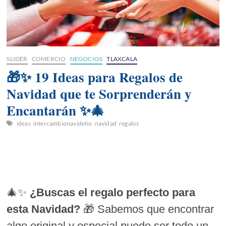
SLIDER
COMERCIO
NEGOCIOS
TLAXCALA
🎁✨ 19 Ideas para Regalos de
Navidad que te Sorprenderán y
Encantarán ✨🎄
ideas
intercambionavideño
navidad
regalos
🎄✨
¿Buscas el regalo perfecto para
esta Navidad?
🎁 Sabemos que encontrar
algo original y especial puede ser todo un