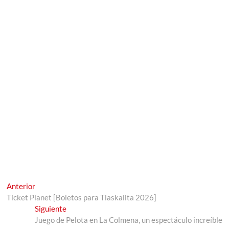
Navegación
Entrada
Anterior
anterior:
Ticket Planet [Boletos para Tlaskalita 2026]
de
Entrada
Siguiente
entradas
siguiente:
Juego de Pelota en La Colmena, un espectáculo increíble