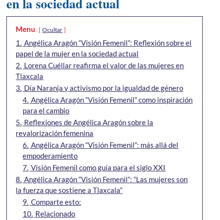
en la sociedad actual
Menu
Ocultar
1.
Angélica Aragón “Visión Femenil”: Reflexión sobre el
papel de la mujer en la sociedad actual
2.
Lorena Cuéllar reafirma el valor de las mujeres en
Tlaxcala
3.
Día Naranja y activismo por la igualdad de género
4.
Angélica Aragón “Visión Femenil” como inspiración
para el cambio
5.
Reflexiones de Angélica Aragón sobre la
revalorización femenina
6.
Angélica Aragón “Visión Femenil”: más allá del
empoderamiento
7.
Visión Femenil como guía para el siglo XXI
8.
Angélica Aragón “Visión Femenil”: “Las mujeres son
la fuerza que sostiene a Tlaxcala”
9.
Comparte esto:
10.
Relacionado