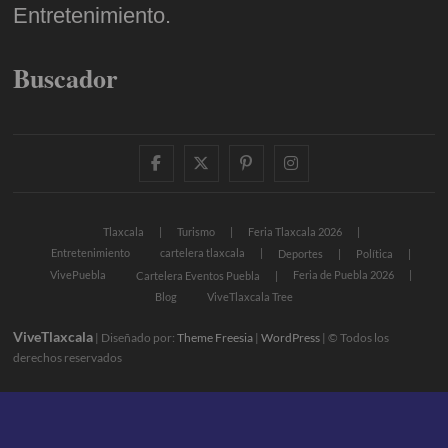
Entretenimiento.
Buscador
facebook
twitter
pinterest
instagram
Tlaxcala
Turismo
Feria Tlaxcala 2026
Entretenimiento
cartelera tlaxcala
Deportes
Política
VivePuebla
Feria de Puebla 2026
Cartelera Eventos Puebla
Blog
ViveTlaxcala Tree
ViveTlaxcala
| Diseñado por:
Theme Freesia
|
WordPress
| © Todos los
derechos reservados