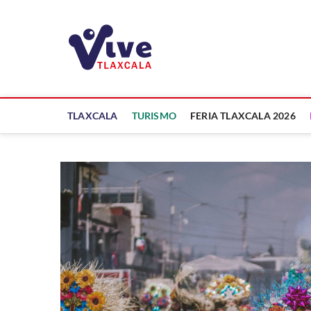
Saltar
al
ViveTlaxcala
contenido
A LA VISTA DE TODOS
TLAXCALA
TURISMO
FERIA TLAXCALA 2026