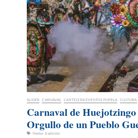
SLIDER
CARNAVAL
CARTELERA EVENTOS PUEBLA
CULTURA
Carnaval de Huejotzingo 2
Orgullo de un Pueblo Gu
fiestas
tradición