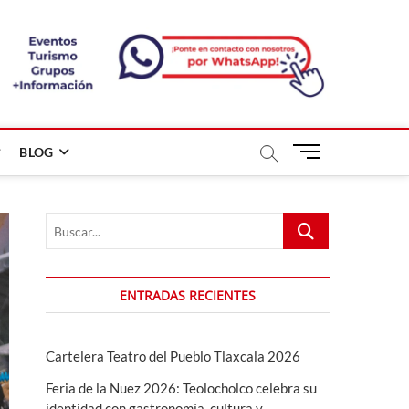
B
BLOG
o
t
ó
Buscar...
n
d
e
m
ENTRADAS RECIENTES
e
n
ú
Cartelera Teatro del Pueblo Tlaxcala 2026
Feria de la Nuez 2026: Teolocholco celebra su
identidad con gastronomía, cultura y