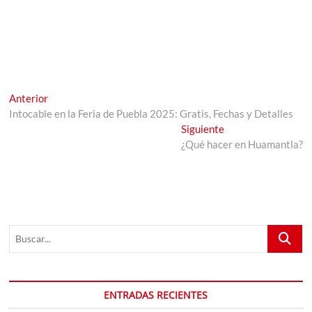
Navegación
Entrada
Anterior
anterior:
Intocable en la Feria de Puebla 2025: Gratis, Fechas y Detalles
de
Entrada
Siguiente
entradas
siguiente:
¿Qué hacer en Huamantla?
Buscar...
ENTRADAS RECIENTES