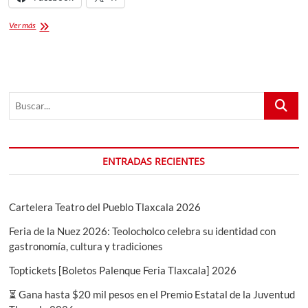
¡Únete
Ver más
a
la
Licenciatura
en
Arte
Buscar...
Textil
2026-
2027!
ENTRADAS RECIENTES
Cartelera Teatro del Pueblo Tlaxcala 2026
Feria de la Nuez 2026: Teolocholco celebra su identidad con
gastronomía, cultura y tradiciones
Toptickets [Boletos Palenque Feria Tlaxcala] 2026
⏳ Gana hasta $20 mil pesos en el Premio Estatal de la Juventud