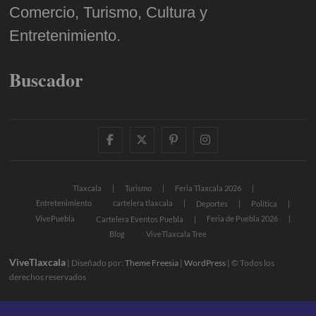
Comercio, Turismo, Cultura y
Entretenimiento.
Buscador
facebook
twitter
pinterest
instagram
Tlaxcala
Turismo
Feria Tlaxcala 2026
Entretenimiento
cartelera tlaxcala
Deportes
Política
VivePuebla
Feria de Puebla 2026
Cartelera Eventos Puebla
Blog
ViveTlaxcala Tree
ViveTlaxcala
| Diseñado por:
Theme Freesia
|
WordPress
| © Todos los
derechos reservados