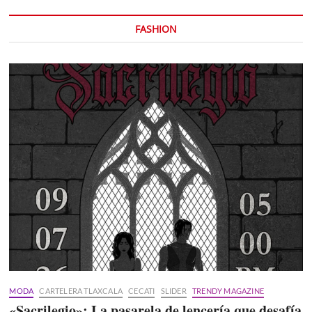
FASHION
MODA
CARTELERA TLAXCALA
CECATI
SLIDER
TRENDY MAGAZINE
«Sacrilegio»: La pasarela de lencería que desafía