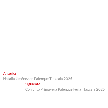
Navegación
Entrada
Anterior
anterior:
Natalia Jiménez en Palenque Tlaxcala 2025
de
Entrada
Siguiente
entradas
siguiente:
Conjunto Primavera Palenque Feria Tlaxcala 2025