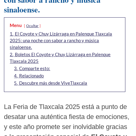
sinaloense.
Menu
Ocultar
1.
El Coyote y Chuy Lizárraga en Palenque Tlaxcala
2025: una noche con sabor a rancho y música
sinaloense.
2.
Boletos El Coyote y Chuy Lizárraga en Palenque
Tlaxcala 2025
3.
Comparte esto:
4.
Relacionado
5.
Descubre más desde ViveTlaxcala
La Feria de Tlaxcala 2025 está a punto de
desatar una auténtica fiesta de emociones,
y este año promete ser inolvidable gracias