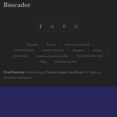
Buscador
facebook
twitter
pinterest
instagram
Tlaxcala
Turismo
Feria Tlaxcala 2026
Entretenimiento
cartelera tlaxcala
Deportes
Política
VivePuebla
Feria de Puebla 2026
Cartelera Eventos Puebla
Blog
ViveTlaxcala Tree
ViveTlaxcala
| Diseñado por:
Theme Freesia
|
WordPress
| © Todos los
derechos reservados