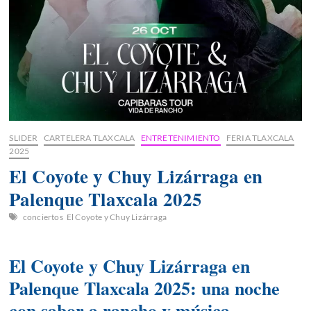
SLIDER
CARTELERA TLAXCALA
ENTRETENIMIENTO
FERIA TLAXCALA
2025
El Coyote y Chuy Lizárraga en
Palenque Tlaxcala 2025
conciertos
El Coyote y Chuy Lizárraga
El Coyote y Chuy Lizárraga en
Palenque Tlaxcala 2025: una noche
con sabor a rancho y música