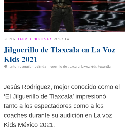
SLIDER
ENTRETENIMIENTO
PANOTLA
Jilguerillo de Tlaxcala en La Voz
Kids 2021
antonio aguilar
belinda
jilguerillo de tlaxcala
la voz kids
texantla
Jesús Rodriguez, mejor conocido como el
‘El Jilguerillo de Tlaxcala’ impresionó
tanto a los espectadores como a los
coaches durante su audición en La voz
Kids México 2021.