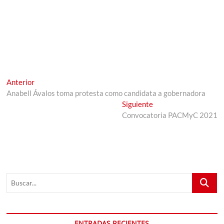
Navegación
Entrada
Anterior
anterior:
Anabell Ávalos toma protesta como candidata a gobernadora
de
Entrada
Siguiente
entradas
siguiente:
Convocatoria PACMyC 2021
Buscar...
ENTRADAS RECIENTES