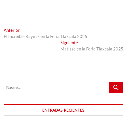
Navegación
Entrada
Anterior
anterior:
El Increible Raymix en la Feria Tlaxcala 2025
de
Entrada
Siguiente
entradas
siguiente:
Matisse en la Feria Tlaxcala 2025
Buscar...
ENTRADAS RECIENTES