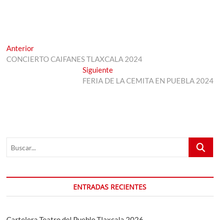
Navegación
Entrada
Anterior
anterior:
CONCIERTO CAIFANES TLAXCALA 2024
de
Entrada
Siguiente
entradas
siguiente:
FERIA DE LA CEMITA EN PUEBLA 2024
Buscar...
ENTRADAS RECIENTES
Cartelera Teatro del Pueblo Tlaxcala 2026