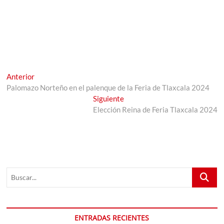
Navegación
Entrada
Anterior
anterior:
Palomazo Norteño en el palenque de la Feria de Tlaxcala 2024
de
Entrada
Siguiente
entradas
siguiente:
Elección Reina de Feria Tlaxcala 2024
Buscar...
ENTRADAS RECIENTES