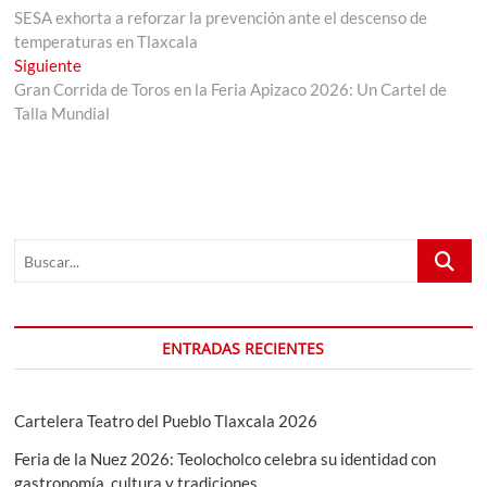
anterior:
SESA exhorta a reforzar la prevención ante el descenso de
de
temperaturas en Tlaxcala
entradas
Entrada
Siguiente
siguiente:
Gran Corrida de Toros en la Feria Apizaco 2026: Un Cartel de
Talla Mundial
Buscar...
ENTRADAS RECIENTES
Cartelera Teatro del Pueblo Tlaxcala 2026
Feria de la Nuez 2026: Teolocholco celebra su identidad con
gastronomía, cultura y tradiciones