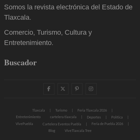
Somos la revista electrónica del Estado de
Tlaxcala.
Comercio, Turismo, Cultura y
Entretenimiento.
Buscador
facebook
twitter
pinterest
instagram
Tlaxcala
Turismo
Feria Tlaxcala 2026
Entretenimiento
cartelera tlaxcala
Deportes
Política
VivePuebla
Feria de Puebla 2026
Cartelera Eventos Puebla
Blog
ViveTlaxcala Tree