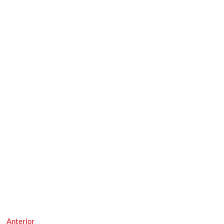
Navegación
Entrada
Anterior