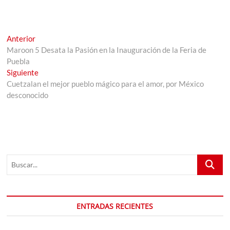
Navegación
Entrada
Anterior
anterior:
Maroon 5 Desata la Pasión en la Inauguración de la Feria de
de
Puebla
entradas
Entrada
Siguiente
siguiente:
Cuetzalan el mejor pueblo mágico para el amor, por México
desconocido
Buscar...
ENTRADAS RECIENTES