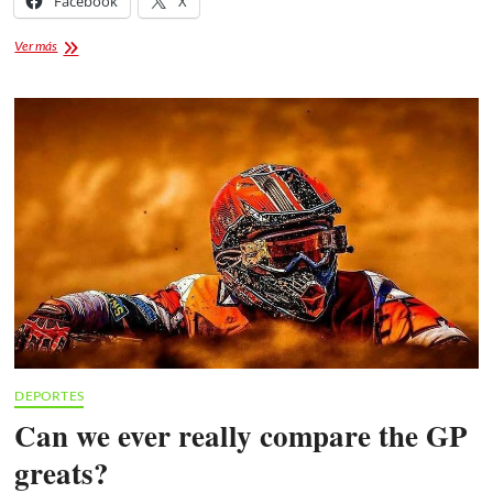
Facebook
X
Which
Ver más
players
join
these
two
in
your
team
of
the
Champions
League
DEPORTES
Can we ever really compare the GP
greats?