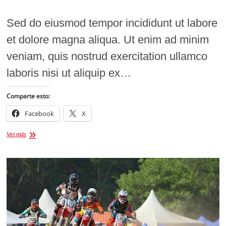
Sed do eiusmod tempor incididunt ut labore
et dolore magna aliqua. Ut enim ad minim
veniam, quis nostrud exercitation ullamco
laboris nisi ut aliquip ex…
Comparte esto:
Facebook
X
Can
Ver más
we
ever
really
compare
the
GP
greats?