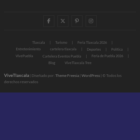
facebook
twitter
pinterest
instagram
Tlaxcala
Turismo
Feria Tlaxcala 2026
Entretenimiento
cartelera tlaxcala
Deportes
Política
VivePuebla
Feria de Puebla 2026
Cartelera Eventos Puebla
Blog
ViveTlaxcala Tree
ViveTlaxcala
| Diseñado por:
Theme Freesia
|
WordPress
| © Todos los
derechos reservados