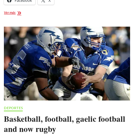
Facebook
X
I
Ver más
had
to
crash
to
earn
respect
of
male
drivers
DEPORTES
Basketball, football, gaelic football
and now rugby