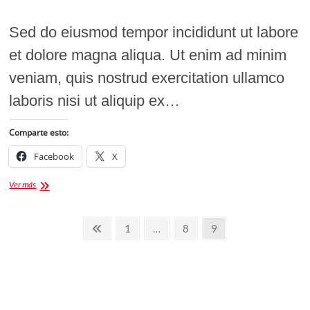
Sed do eiusmod tempor incididunt ut labore
et dolore magna aliqua. Ut enim ad minim
veniam, quis nostrud exercitation ullamco
laboris nisi ut aliquip ex…
Comparte esto:
Facebook
X
Basketball,
Ver más
football,
gaelic
Paginación
football
Página
Página
Página
Página
1
…
8
9
and
de
anterior
now
rugby
entradas