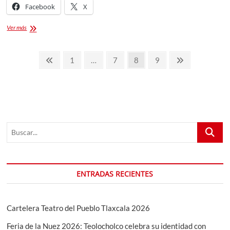
Facebook
X
Premier
Ver más
League
and
Paginación
FA
Página
Página
Página
Página
Página
Página
1
…
7
8
9
Cup
de
anterior
siguiente
predictions
v
entradas
Water
Football
Buscar...
ENTRADAS RECIENTES
Cartelera Teatro del Pueblo Tlaxcala 2026
Feria de la Nuez 2026: Teolocholco celebra su identidad con