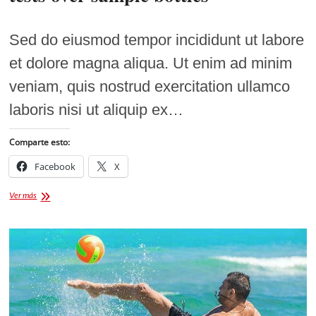
Sed do eiusmod tempor incididunt ut labore
et dolore magna aliqua. Ut enim ad minim
veniam, quis nostrud exercitation ullamco
laboris nisi ut aliquip ex…
Comparte esto:
Facebook
X
Athletes
Ver más
told
not
to
refuse
drug
tests
over
sample
bottles