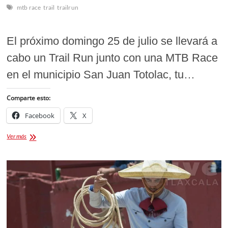
mtb race
trail
trailrun
El próximo domingo 25 de julio se llevará a
cabo un Trail Run junto con una MTB Race
en el municipio San Juan Totolac, tu…
Comparte esto:
Facebook
X
MTB
Ver más
Race
vs
Trail
Run
San
Juan
Totolac
2021