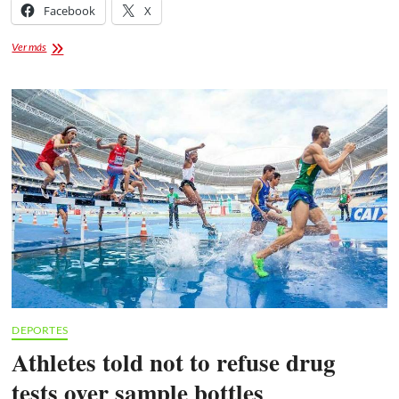
Facebook
X
Cartel
Ver más
taurino
de
la
tradicional
«Corrida
de
la
Prensa
2021».
DEPORTES
Athletes told not to refuse drug
tests over sample bottles