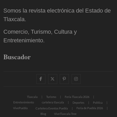
Somos la revista electrónica del Estado de
Tlaxcala.
Comercio, Turismo, Cultura y
Entretenimiento.
Buscador
facebook
twitter
pinterest
instagram
Tlaxcala
Turismo
Feria Tlaxcala 2026
Entretenimiento
cartelera tlaxcala
Deportes
Política
VivePuebla
Feria de Puebla 2026
Cartelera Eventos Puebla
Blog
ViveTlaxcala Tree