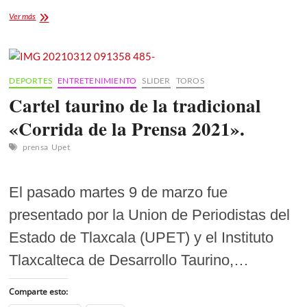
Más
Ver más
de
200
entusiastas
deportistas
en
DEPORTES
ENTRETENIMIENTO
SLIDER
TOROS
el
Cartel taurino de la tradicional
1er
Trail
«Corrida de la Prensa 2021».
Run
“Peña
prensa
Upet
Pilares”
El pasado martes 9 de marzo fue
presentado por la Union de Periodistas del
Estado de Tlaxcala (UPET) y el Instituto
Tlaxcalteca de Desarrollo Taurino,…
Comparte esto: