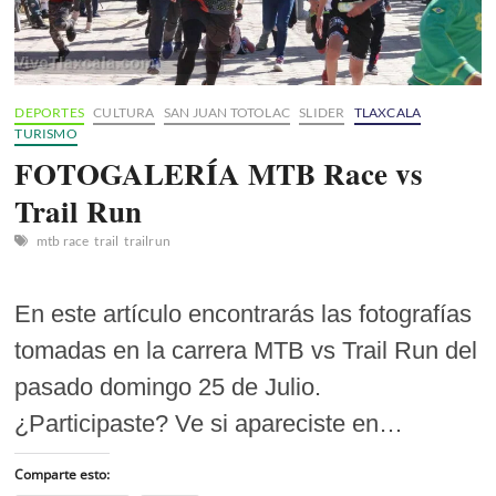
DEPORTES
CULTURA
SAN JUAN TOTOLAC
SLIDER
TLAXCALA
TURISMO
FOTOGALERÍA MTB Race vs
Trail Run
mtb race
trail
trailrun
En este artículo encontrarás las fotografías
tomadas en la carrera MTB vs Trail Run del
pasado domingo 25 de Julio.
¿Participaste? Ve si apareciste en…
Comparte esto: