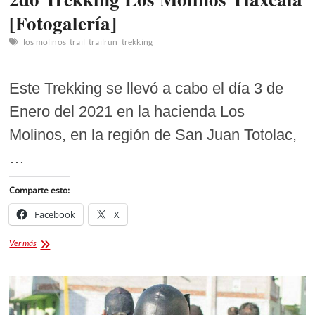
[Fotogalería]
los molinos
trail
trailrun
trekking
Este Trekking se llevó a cabo el día 3 de
Enero del 2021 en la hacienda Los
Molinos, en la región de San Juan Totolac,
…
Comparte esto:
Facebook
X
2do
Ver más
Trekking
Los
Molinos
Tlaxcala
[Fotogalería]