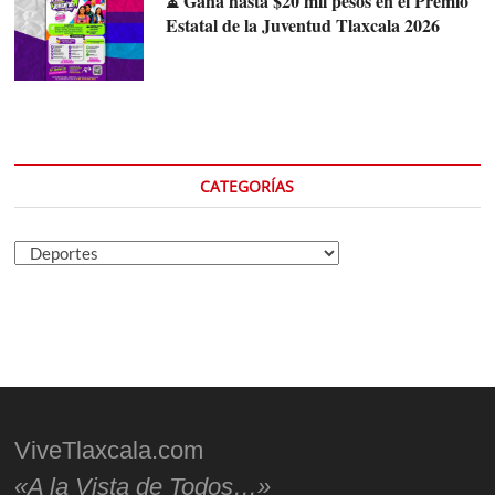
⏳ Gana hasta $20 mil pesos en el Premio
Estatal de la Juventud Tlaxcala 2026
CATEGORÍAS
Categorías
ViveTlaxcala.com
«A la Vista de Todos…»