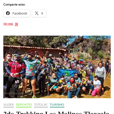
Comparte esto:
Facebook
X
Campeonato
Ver más
Estatal
Charro
2021
Tlaxcala
SLIDER
DEPORTES
TOTOLAC
TURISMO
2do Trekking Los Molinos Tlaxcala