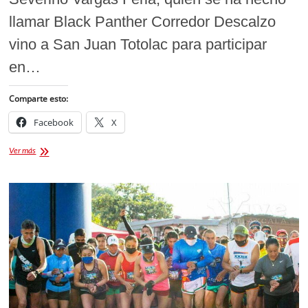
llamar Black Panther Corredor Descalzo
vino a San Juan Totolac para participar
en…
Comparte esto:
Facebook
X
“Black
Ver más
Panther”
Corrió
descalzo
10
Km
por
una
buena
causa
[ENTREVISTA]