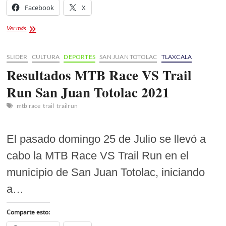
Facebook
X
FOTOGALERÍA
Ver más
MTB
Race
vs
SLIDER
CULTURA
DEPORTES
SAN JUAN TOTOLAC
TLAXCALA
Trail
Resultados MTB Race VS Trail
Run
Run San Juan Totolac 2021
mtb race
trail
trailrun
El pasado domingo 25 de Julio se llevó a
cabo la MTB Race VS Trail Run en el
municipio de San Juan Totolac, iniciando
a…
Comparte esto: