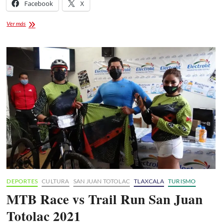
Facebook
X
Resultados
Ver más
MTB
Race
VS
Trail
Run
San
Juan
Totolac
2021
DEPORTES
CULTURA
SAN JUAN TOTOLAC
TLAXCALA
TURISMO
MTB Race vs Trail Run San Juan
Totolac 2021