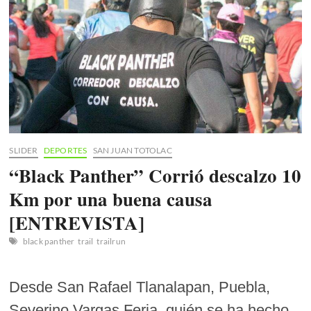
SLIDER
DEPORTES
SAN JUAN TOTOLAC
“Black Panther” Corrió descalzo 10
Km por una buena causa
[ENTREVISTA]
black panther
trail
trailrun
Desde San Rafael Tlanalapan, Puebla,
Severino Vargas Feria, quién se ha hecho