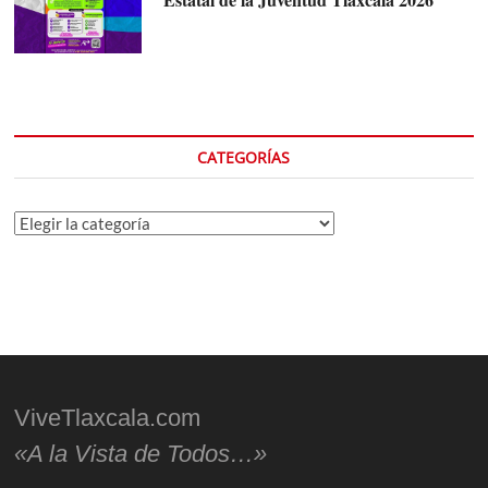
CATEGORÍAS
Categorías
ViveTlaxcala.com
«A la Vista de Todos…»