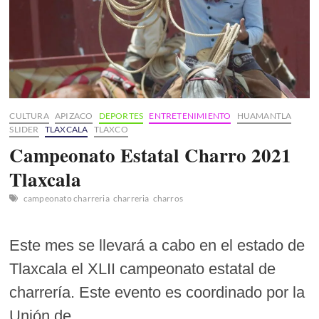
CULTURA
APIZACO
DEPORTES
ENTRETENIMIENTO
HUAMANTLA
SLIDER
TLAXCALA
TLAXCO
Campeonato Estatal Charro 2021
Tlaxcala
campeonato charreria
charreria
charros
Este mes se llevará a cabo en el estado de
Tlaxcala el XLII campeonato estatal de
charrería. Este evento es coordinado por la
Unión de…