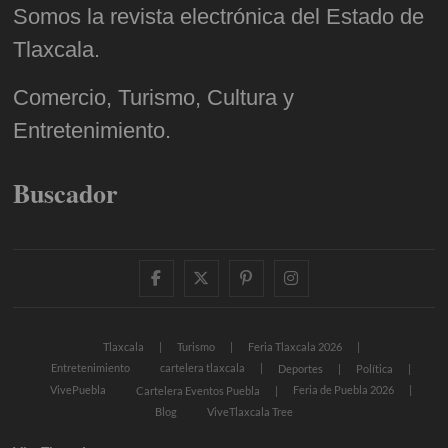
Somos la revista electrónica del Estado de
Tlaxcala.
Comercio, Turismo, Cultura y
Entretenimiento.
Buscador
facebook
twitter
pinterest
instagram
Tlaxcala
Turismo
Feria Tlaxcala 2026
Entretenimiento
cartelera tlaxcala
Deportes
Política
VivePuebla
Feria de Puebla 2026
Cartelera Eventos Puebla
Blog
ViveTlaxcala Tree