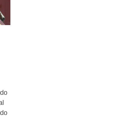
ado
al
ado