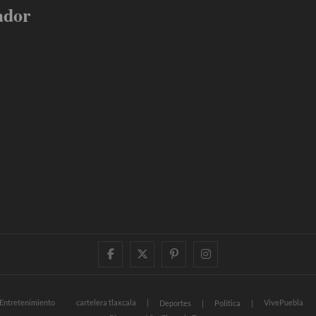
ador
facebook
twitter
pinterest
instagram
Entretenimiento
cartelera tlaxcala
VivePuebla
Deportes
Política