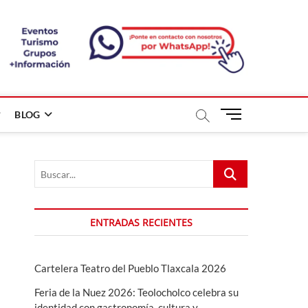
B
BLOG
o
t
ó
Buscar...
n
d
e
m
ENTRADAS RECIENTES
e
n
ú
Cartelera Teatro del Pueblo Tlaxcala 2026
Feria de la Nuez 2026: Teolocholco celebra su
identidad con gastronomía, cultura y