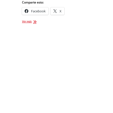
Comparte esto:
Facebook
X
Campeonato
Ver más
Estatal
Charro
2021
Tlaxcala