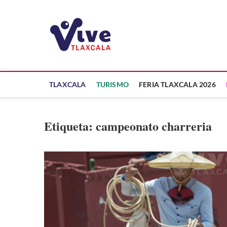
Saltar
al
ViveTlaxcala
contenido
A LA VISTA DE TODOS
TLAXCALA
TURISMO
FERIA TLAXCALA 2026
Etiqueta:
campeonato charreria