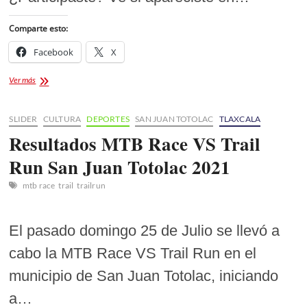
Comparte esto:
Facebook
X
FOTOGALERÍA
Ver más
MTB
Race
vs
SLIDER
CULTURA
DEPORTES
SAN JUAN TOTOLAC
TLAXCALA
Trail
Resultados MTB Race VS Trail
Run
Run San Juan Totolac 2021
mtb race
trail
trailrun
El pasado domingo 25 de Julio se llevó a
cabo la MTB Race VS Trail Run en el
municipio de San Juan Totolac, iniciando
a…