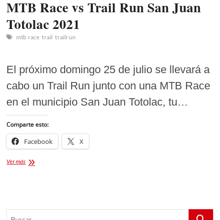
MTB Race vs Trail Run San Juan
Totolac 2021
mtb race
trail
trailrun
El próximo domingo 25 de julio se llevará a
cabo un Trail Run junto con una MTB Race
en el municipio San Juan Totolac, tu…
Comparte esto:
Facebook
X
MTB
Ver más
Race
vs
Trail
Run
San
Buscar...
Juan