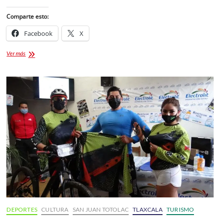
Comparte esto:
Facebook
X
Resultados
Ver más
MTB
Race
VS
Trail
Run
San
Juan
Totolac
2021
DEPORTES
CULTURA
SAN JUAN TOTOLAC
TLAXCALA
TURISMO