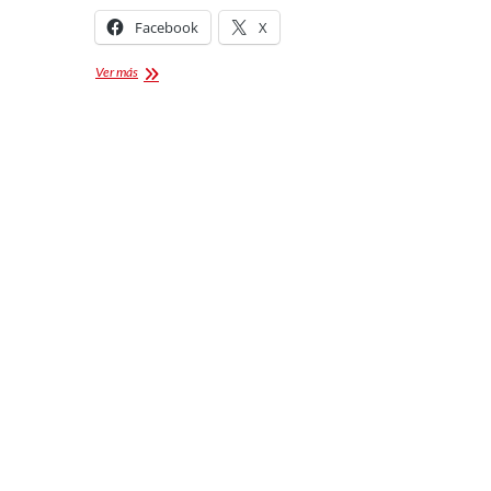
Facebook
X
2do
Ver más
Trekking
Los
Molinos
Tlaxcala
[Fotogalería]