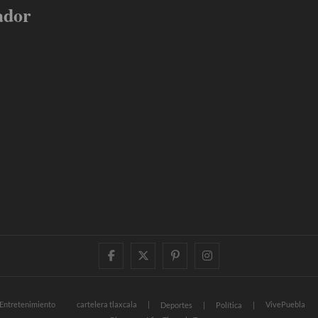
ador
facebook
twitter
pinterest
instagram
Entretenimiento
cartelera tlaxcala
VivePuebla
Deportes
Política