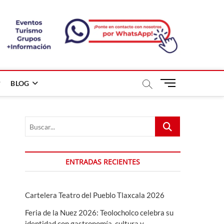
B
BLOG
o
t
ó
Buscar...
n
d
e
m
ENTRADAS RECIENTES
e
n
ú
Cartelera Teatro del Pueblo Tlaxcala 2026
Feria de la Nuez 2026: Teolocholco celebra su
identidad con gastronomía, cultura y