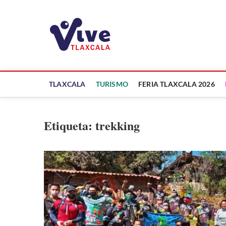
Saltar
al
ViveTlaxcala
contenido
A LA VISTA DE TODOS
TLAXCALA
TURISMO
FERIA TLAXCALA 2026
Etiqueta:
trekking