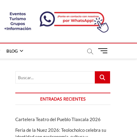
B
BLOG
o
t
ó
Buscar...
n
d
e
m
ENTRADAS RECIENTES
e
n
ú
Cartelera Teatro del Pueblo Tlaxcala 2026
Feria de la Nuez 2026: Teolocholco celebra su
identidad con gastronomía, cultura y