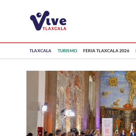
Saltar
al
ViveTlaxcala
contenido
A LA VISTA DE TODOS
TLAXCALA
TURISMO
FERIA TLAXCALA 2026