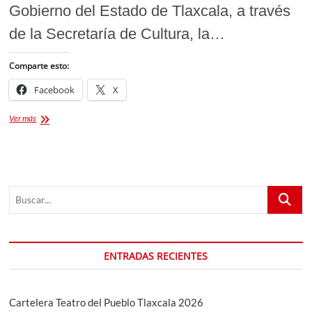
Gobierno del Estado de Tlaxcala, a través
de la Secretaría de Cultura, la…
Comparte esto:
Facebook
X
Convocatoria
Ver más
para
el
Apoyo
Económico
a
Buscar...
Camadas
de
Carnaval
Tlaxcala
2025
ENTRADAS RECIENTES
Cartelera Teatro del Pueblo Tlaxcala 2026