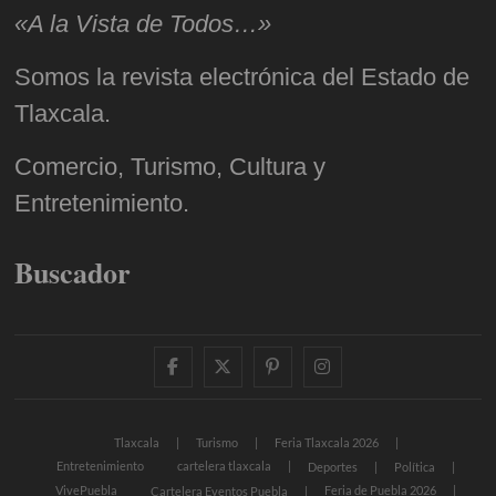
«A la Vista de Todos…»
Somos la revista electrónica del Estado de
Tlaxcala.
Comercio, Turismo, Cultura y
Entretenimiento.
Buscador
facebook
twitter
pinterest
instagram
Tlaxcala
Turismo
Feria Tlaxcala 2026
Entretenimiento
cartelera tlaxcala
Deportes
Política
VivePuebla
Feria de Puebla 2026
Cartelera Eventos Puebla