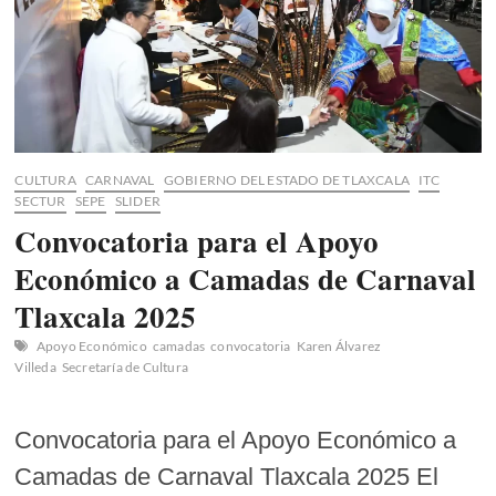
CULTURA
CARNAVAL
GOBIERNO DEL ESTADO DE TLAXCALA
ITC
SECTUR
SEPE
SLIDER
Convocatoria para el Apoyo
Económico a Camadas de Carnaval
Tlaxcala 2025
Apoyo Económico
camadas
convocatoria
Karen Álvarez
Villeda
Secretaría de Cultura
Convocatoria para el Apoyo Económico a
Camadas de Carnaval Tlaxcala 2025 El