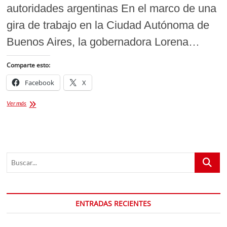
autoridades argentinas En el marco de una
gira de trabajo en la Ciudad Autónoma de
Buenos Aires, la gobernadora Lorena…
Comparte esto:
Facebook
X
Tlaxcala
Ver más
fortalece
lazos
de
cooperación
con
Buscar...
Buenos
Aires
para
impulsar
el
ENTRADAS RECIENTES
desarrollo
cultural
y