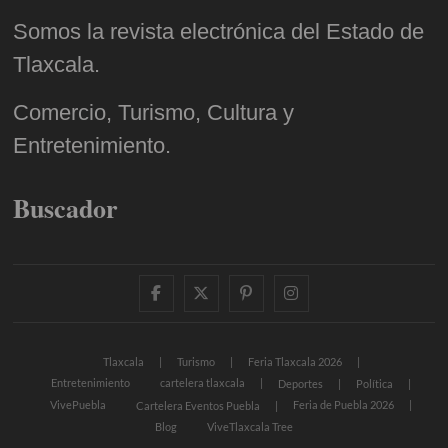
Somos la revista electrónica del Estado de
Tlaxcala.
Comercio, Turismo, Cultura y
Entretenimiento.
Buscador
facebook
twitter
pinterest
instagram
Tlaxcala
Turismo
Feria Tlaxcala 2026
Entretenimiento
cartelera tlaxcala
Deportes
Política
VivePuebla
Feria de Puebla 2026
Cartelera Eventos Puebla
Blog
ViveTlaxcala Tree