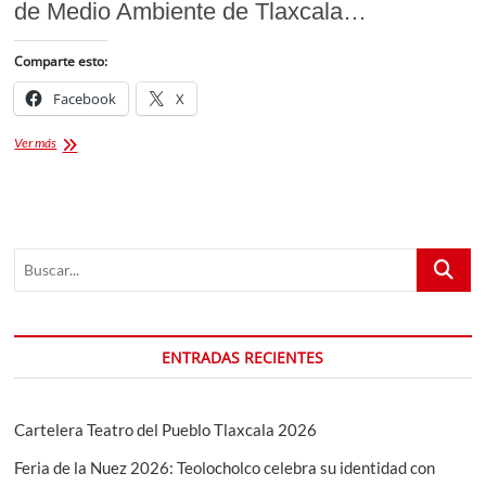
de Medio Ambiente de Tlaxcala…
Comparte esto:
Facebook
X
Acción
Ver más
ciudadana
contra
tiraderos
a
cielo
Buscar...
abierto
en
San
Pablo
del
ENTRADAS RECIENTES
Monte
Cartelera Teatro del Pueblo Tlaxcala 2026
Feria de la Nuez 2026: Teolocholco celebra su identidad con