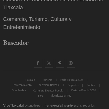
Tlaxcala.
Comercio, Turismo, Cultura y
Entretenimiento.
Buscador
facebook
twitter
pinterest
instagram
Tlaxcala
Turismo
Feria Tlaxcala 2026
Entretenimiento
cartelera tlaxcala
Deportes
Política
VivePuebla
Feria de Puebla 2026
Cartelera Eventos Puebla
Blog
ViveTlaxcala Tree
ViveTlaxcala
| Diseñado por:
Theme Freesia
|
WordPress
| © Todos los