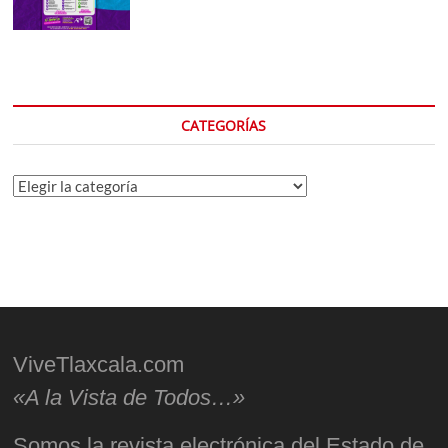
CATEGORÍAS
Categorías
ViveTlaxcala.com
«A la Vista de Todos…»
Somos la revista electrónica del Estado de