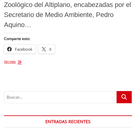
Zoológico del Altiplano, encabezadas por el
Secretario de Medio Ambiente, Pedro
Aquino…
Comparte esto:
Facebook
X
Del
Ver más
encierro
a
la
conservación:
la
Buscar...
nueva
era
del
bienestar
animal
ENTRADAS RECIENTES
en
el
Zoológico