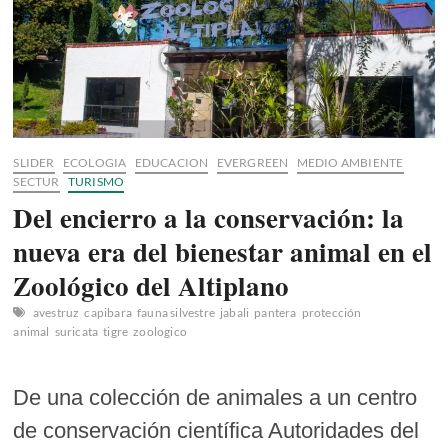
SLIDER
ECOLOGIA
EDUCACION
EVERGREEN
MEDIO AMBIENTE
SECTUR
TURISMO
Del encierro a la conservación: la
nueva era del bienestar animal en el
Zoológico del Altiplano
avestruz
capibara
fauna silvestre
jabali
pantera
protección
animal
suricata
tigre
zoologico
De una colección de animales a un centro
de conservación científica Autoridades del