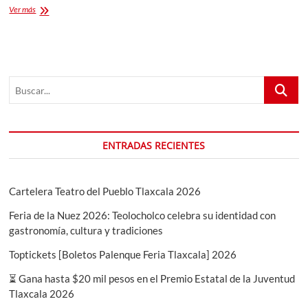
Grupos
Ver más
de
WhatsApp
y
Telegram
ViveTlaxcala
Buscar...
ENTRADAS RECIENTES
Cartelera Teatro del Pueblo Tlaxcala 2026
Feria de la Nuez 2026: Teolocholco celebra su identidad con
gastronomía, cultura y tradiciones
Toptickets [Boletos Palenque Feria Tlaxcala] 2026
⏳ Gana hasta $20 mil pesos en el Premio Estatal de la Juventud
Tlaxcala 2026