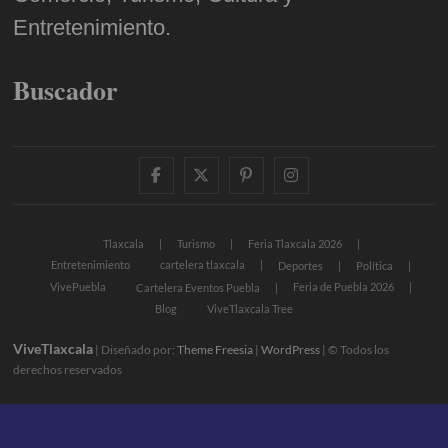
Entretenimiento.
Buscador
facebook
twitter
pinterest
instagram
Tlaxcala
Turismo
Feria Tlaxcala 2026
Entretenimiento
cartelera tlaxcala
Deportes
Política
VivePuebla
Feria de Puebla 2026
Cartelera Eventos Puebla
Blog
ViveTlaxcala Tree
ViveTlaxcala
| Diseñado por:
Theme Freesia
|
WordPress
| © Todos los
derechos reservados