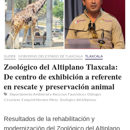
SLIDER
GOBIERNO DEL ESTADO DE TLAXCALA
TLAXCALA
Zoológico del Altiplano Tlaxcala:
De centro de exhibición a referente
en rescate y preservación animal
Departamento Ambiental y Recursos Faunísticos
Diálogos
Circulares
Ezequiel Moreno Pérez
Zoológico del Altiplano
Resultados de la rehabilitación y
modernización del Zoológico del Altiplano