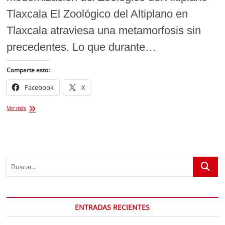
Tlaxcala El Zoológico del Altiplano en
Tlaxcala atraviesa una metamorfosis sin
precedentes. Lo que durante…
Comparte esto:
Facebook
X
Zoológico
Ver más
del
Altiplano
Tlaxcala:
De
centro
Buscar...
de
exhibición
a
referente
en
ENTRADAS RECIENTES
rescate
y
preservación