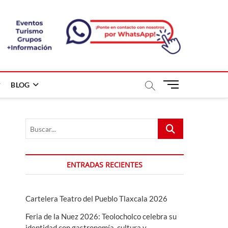
B
BLOG
o
t
ó
Buscar...
n
d
e
m
ENTRADAS RECIENTES
e
n
ú
Cartelera Teatro del Pueblo Tlaxcala 2026
Feria de la Nuez 2026: Teolocholco celebra su
identidad con gastronomía, cultura y