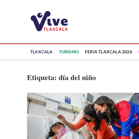
Saltar
al
ViveTlaxcala
contenido
A LA VISTA DE TODOS
TLAXCALA
TURISMO
FERIA TLAXCALA 2026
Etiqueta:
día del niño