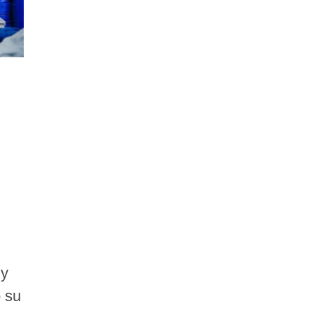
 y
 su