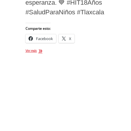
esperanza. 💙 #HIT18Años
#SaludParaNiños #Tlaxcala
Comparte esto:
Facebook
X
HOSPITAL
Ver más
INFANTIL
CELEBRA
18
AÑOS
DE
CUIDADO
A
NIÑOS