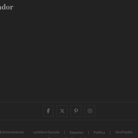
ador
facebook
twitter
pinterest
instagram
Entretenimiento
cartelera tlaxcala
VivePuebla
Deportes
Política