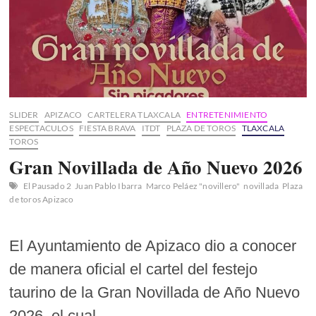
SLIDER
APIZACO
CARTELERA TLAXCALA
ENTRETENIMIENTO
ESPECTACULOS
FIESTA BRAVA
ITDT
PLAZA DE TOROS
TLAXCALA
TOROS
Gran Novillada de Año Nuevo 2026
El Pausado 2
Juan Pablo Ibarra
Marco Peláez "novillero"
novillada
Plaza
de toros Apizaco
El Ayuntamiento de Apizaco dio a conocer
de manera oficial el cartel del festejo
taurino de la Gran Novillada de Año Nuevo
2026, el cual…