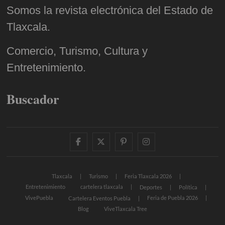
Somos la revista electrónica del Estado de
Tlaxcala.
Comercio, Turismo, Cultura y
Entretenimiento.
Buscador
facebook
twitter
pinterest
instagram
Tlaxcala
Turismo
Feria Tlaxcala 2026
Entretenimiento
cartelera tlaxcala
Deportes
Política
VivePuebla
Feria de Puebla 2026
Cartelera Eventos Puebla
Blog
ViveTlaxcala Tree