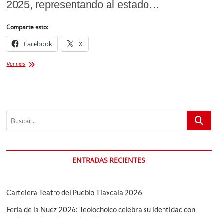
2025, representando al estado…
Comparte esto:
Facebook
X
Elena
Ver más
Roldán:
Orgullo
Tlaxcalteca
en
Miss
Buscar...
Universe
México
2025
ENTRADAS RECIENTES
Cartelera Teatro del Pueblo Tlaxcala 2026
Feria de la Nuez 2026: Teolocholco celebra su identidad con