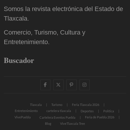
Somos la revista electrónica del Estado de
Tlaxcala.
Comercio, Turismo, Cultura y
Entretenimiento.
Buscador
facebook
twitter
pinterest
instagram
Tlaxcala
Turismo
Feria Tlaxcala 2026
Entretenimiento
cartelera tlaxcala
Deportes
Política
VivePuebla
Feria de Puebla 2026
Cartelera Eventos Puebla
Blog
ViveTlaxcala Tree