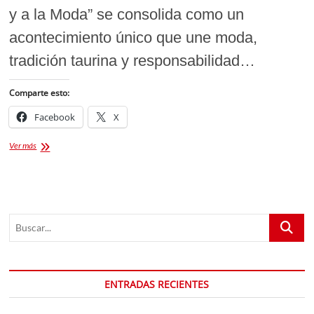
y a la Moda” se consolida como un
acontecimiento único que une moda,
tradición taurina y responsabilidad…
Comparte esto:
Facebook
X
Al
Ver más
Toro
con
Causa
y
a
Buscar...
la
Moda:
un
evento
benéfico
ENTRADAS RECIENTES
que
fusiona
tradición,