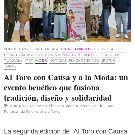
SLIDER
CARTELERA TLAXCALA
ENTRETENIMIENTO
ESPECTACULOS
FERIA TLAXCALA 2025
FIESTA BRAVA
GOBIERNO DEL ESTADO DE
TLAXCALA
ITDT
MODA
NOTICIAS
PLAZA DE TOROS
SECTUR
TOROS
Al Toro con Causa y a la Moda: un
evento benéfico que fusiona
tradición, diseño y solidaridad
Arturo Saldívar
BAMX
Elizabeth Moreno
Héctor Gabriel
Isaac
Fonseca
Isla Tenorio
sergio flores
La segunda edición de “Al Toro con Causa