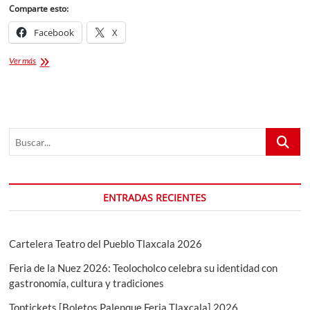
Comparte esto:
Facebook
X
Tecate
Ver más
Comuna
2024
boletos
y
todo
Buscar...
lo
que
necesitas
saber
!
ENTRADAS RECIENTES
Cartelera Teatro del Pueblo Tlaxcala 2026
Feria de la Nuez 2026: Teolocholco celebra su identidad con
gastronomía, cultura y tradiciones
Toptickets [Boletos Palenque Feria Tlaxcala] 2026