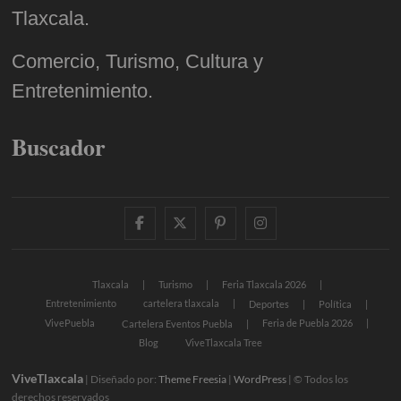
Tlaxcala.
Comercio, Turismo, Cultura y
Entretenimiento.
Buscador
facebook
twitter
pinterest
instagram
Tlaxcala
Turismo
Feria Tlaxcala 2026
Entretenimiento
cartelera tlaxcala
Deportes
Política
VivePuebla
Feria de Puebla 2026
Cartelera Eventos Puebla
Blog
ViveTlaxcala Tree
ViveTlaxcala
| Diseñado por:
Theme Freesia
|
WordPress
| © Todos los
derechos reservados