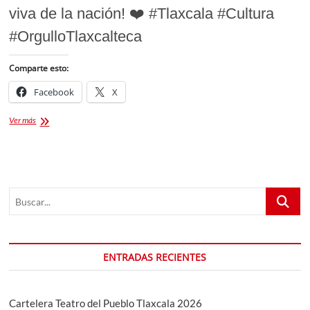
viva de la nación! ❤️ #Tlaxcala #Cultura
#OrgulloTlaxcalteca
Comparte esto:
Facebook
X
Homenaje
Ver más
a
Tlaxcala
con
Mural
“Gloria
Buscar...
y
Grandeza
de
México”
ENTRADAS RECIENTES
Cartelera Teatro del Pueblo Tlaxcala 2026