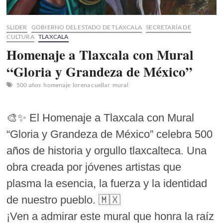
Literatura
en
su
SLIDER
GOBIERNO DEL ESTADO DE TLAXCALA
SECRETARÍA DE
LXV
CULTURA
TLAXCALA
Aniversario
Homenaje a Tlaxcala con Mural
“Gloria y Grandeza de México”
500 años
homenaje
lorena cuellar
mural
🎨✨ El Homenaje a Tlaxcala con Mural
“Gloria y Grandeza de México” celebra 500
años de historia y orgullo tlaxcalteca. Una
obra creada por jóvenes artistas que
plasma la esencia, la fuerza y la identidad
de nuestro pueblo. 🇲🇽
¡Ven a admirar este mural que honra la raíz