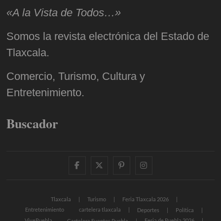
«A la Vista de Todos…»
Somos la revista electrónica del Estado de
Tlaxcala.
Comercio, Turismo, Cultura y
Entretenimiento.
Buscador
facebook
twitter
pinterest
instagram
Tlaxcala
Turismo
Feria Tlaxcala 2026
Entretenimiento
cartelera tlaxcala
Deportes
Política
VivePuebla
Feria de Puebla 2026
Cartelera Eventos Puebla