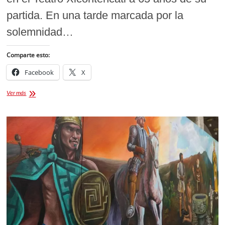
partida. En una tarde marcada por la
solemnidad…
Comparte esto:
Facebook
X
Tlaxcala
Ver más
Honra
el
Legado
de
Miguel
N.
Lira:
Un
Tributo
a
la
Identidad
y
la