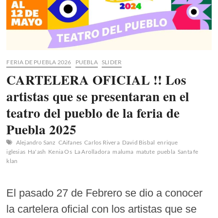
FERIA DE PUEBLA 2026
PUEBLA
SLIDER
CARTELERA OFICIAL !! Los
artistas que se presentaran en el
teatro del pueblo de la feria de
Puebla 2025
Alejandro Sanz
CAifanes
Carlos Rivera
David Bisbal
enrique
iglesias
Ha'ash
Kenia Os
La Arolladora
maluma
matute
puebla
Santa fe
klan
El pasado 27 de Febrero se dio a conocer
la cartelera oficial con los artistas que se