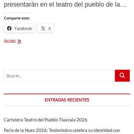
presentarán en el teatro del pueblo de la…
Comparte esto:
Facebook
X
CARTELERA
Ver más
OFICIAL
!!
Los
artistas
que
Buscar...
se
presentaran
en
el
teatro
ENTRADAS RECIENTES
del
pueblo
de
la
Cartelera Teatro del Pueblo Tlaxcala 2026
feria
de
Feria de la Nuez 2026: Teolocholco celebra su identidad con
Puebla