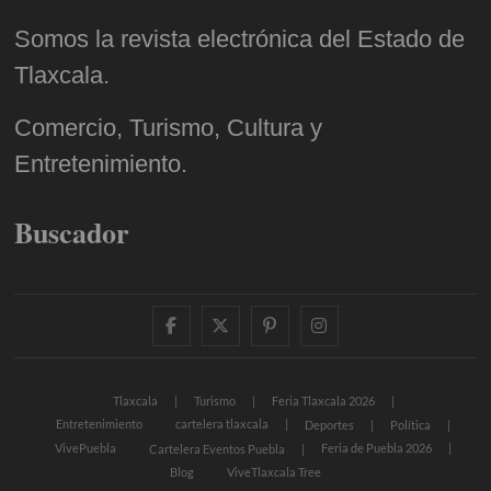
Somos la revista electrónica del Estado de
Tlaxcala.
Comercio, Turismo, Cultura y
Entretenimiento.
Buscador
facebook
twitter
pinterest
instagram
Tlaxcala
Turismo
Feria Tlaxcala 2026
Entretenimiento
cartelera tlaxcala
Deportes
Política
VivePuebla
Feria de Puebla 2026
Cartelera Eventos Puebla
Blog
ViveTlaxcala Tree