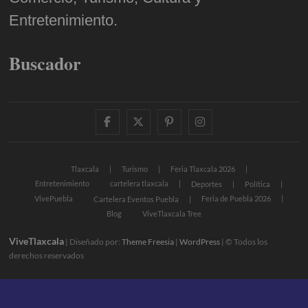
Entretenimiento.
Buscador
facebook
twitter
pinterest
instagram
Tlaxcala
Turismo
Feria Tlaxcala 2026
Entretenimiento
cartelera tlaxcala
Deportes
Política
VivePuebla
Feria de Puebla 2026
Cartelera Eventos Puebla
Blog
ViveTlaxcala Tree
ViveTlaxcala
| Diseñado por:
Theme Freesia
|
WordPress
| © Todos los
derechos reservados