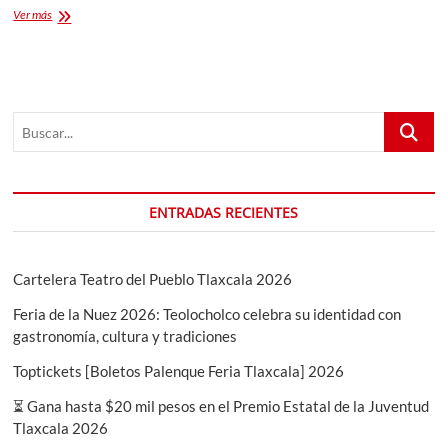
¡SERAS
Ver más
PREMIADO!
Por
arte
literaria
2020
Buscar...
ENTRADAS RECIENTES
Cartelera Teatro del Pueblo Tlaxcala 2026
Feria de la Nuez 2026: Teolocholco celebra su identidad con
gastronomía, cultura y tradiciones
Toptickets [Boletos Palenque Feria Tlaxcala] 2026
⏳ Gana hasta $20 mil pesos en el Premio Estatal de la Juventud
Tlaxcala 2026