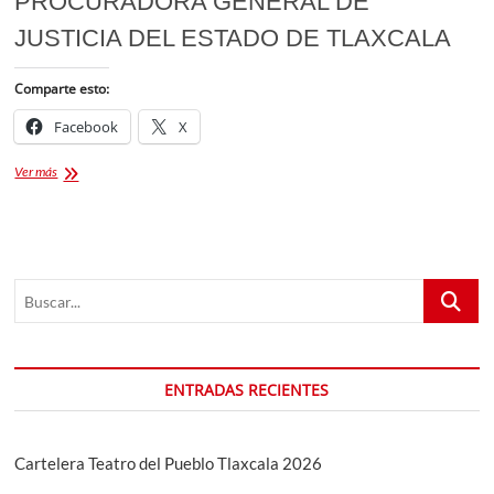
PROCURADORA GENERAL DE
JUSTICIA DEL ESTADO DE TLAXCALA
Comparte esto:
Facebook
X
CONVIÉRTETE
Ver más
EN
EL
AUTOR
DEL
DISEÑO
Buscar...
DE
LA
PGJE
ENTRADAS RECIENTES
Cartelera Teatro del Pueblo Tlaxcala 2026