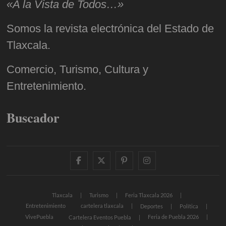
«A la Vista de Todos…»
Somos la revista electrónica del Estado de
Tlaxcala.
Comercio, Turismo, Cultura y
Entretenimiento.
Buscador
facebook
twitter
pinterest
instagram
Tlaxcala
Turismo
Feria Tlaxcala 2026
Entretenimiento
cartelera tlaxcala
Deportes
Política
VivePuebla
Feria de Puebla 2026
Cartelera Eventos Puebla