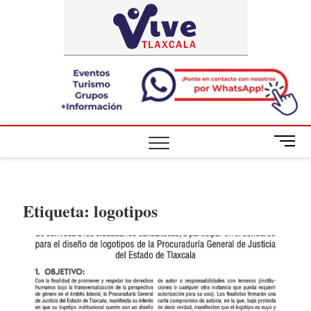
Saltar
ViveTlaxca
A LA VISTA
al
DE TODOS
contenido
B
o
t
ó
n
Etiqueta:
logotipos
d
e
m
e
n
ú