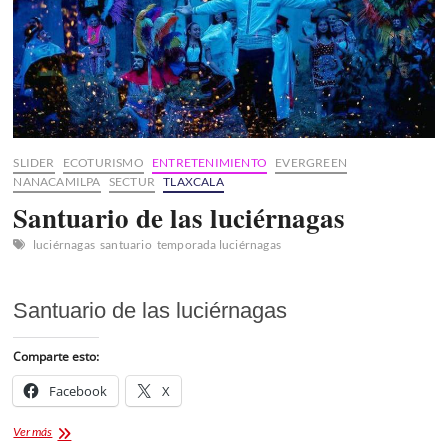
SLIDER
ECOTURISMO
ENTRETENIMIENTO
EVERGREEN
NANACAMILPA
SECTUR
TLAXCALA
Santuario de las luciérnagas
luciérnagas
santuario
temporada luciérnagas
Santuario de las luciérnagas
Comparte esto:
Facebook
X
Santuario
Ver más