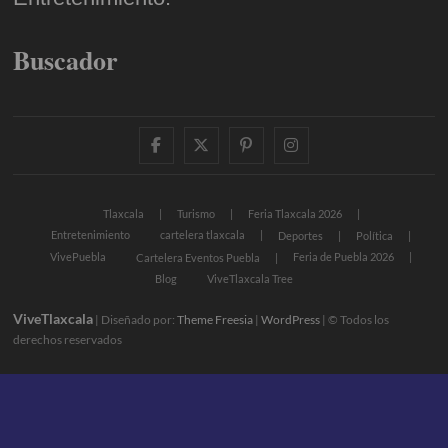
Buscador
facebook
twitter
pinterest
instagram
Tlaxcala
Turismo
Feria Tlaxcala 2026
Entretenimiento
cartelera tlaxcala
Deportes
Política
VivePuebla
Feria de Puebla 2026
Cartelera Eventos Puebla
Blog
ViveTlaxcala Tree
ViveTlaxcala
| Diseñado por:
Theme Freesia
|
WordPress
| © Todos los
derechos reservados